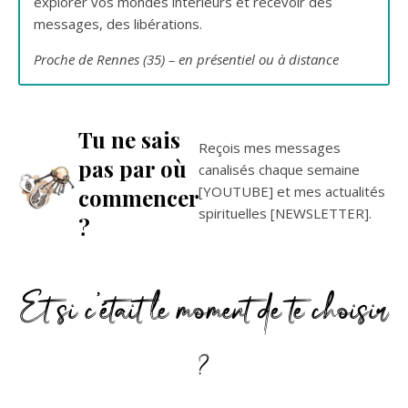
explorer vos mondes intérieurs et recevoir des
messages, des libérations.
Proche de Rennes (35) – en présentiel ou à distance
Tu ne sais
Reçois mes messages
pas par où
canalisés chaque semaine
[YOUTUBE] et mes actualités
commencer
spirituelles [NEWSLETTER].
?
Et si c’était le moment de te choisir
?