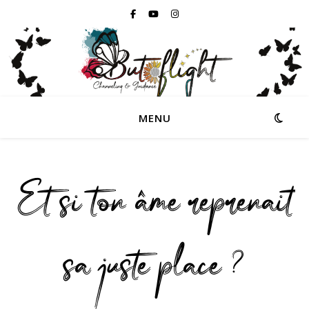
MENU
Et si ton âme reprenait
sa juste place ?